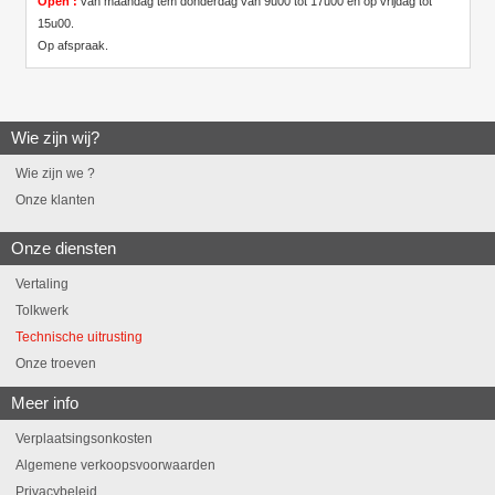
Open :
van maandag tem donderdag van 9u00 tot 17u00 en op vrijdag tot
15u00.
Op afspraak.
Wie zijn wij?
Wie zijn we ?
Onze klanten
Onze diensten
Vertaling
Tolkwerk
Technische uitrusting
Onze troeven
Meer info
Verplaatsingsonkosten
Algemene verkoopsvoorwaarden
Privacybeleid