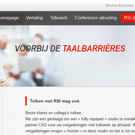
Version française
omepage
Vertaling
Tolkwerk
Conference uitrusting
RSI (
Tolken met RSI mag ook
Beste klante en collega’s tolken
We zijn erin geslaagd om een « fully equiped » studio te insta
partner CAS voor uw vergaderingen met tolkwerk op afstand. We 
vergaderingen mogen « hosten » in deze studio en het is tot nu