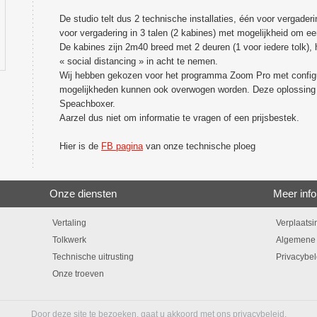
De studio telt dus 2 technische installaties, één voor vergader
voor vergadering in 3 talen (2 kabines) met mogelijkheid om ee
De kabines zijn 2m40 breed met 2 deuren (1 voor iedere tolk)
« social distancing » in acht te nemen.
Wij hebben gekozen voor het programma Zoom Pro met configu
mogelijkheden kunnen ook overwogen worden. Deze oplossing 
Speachboxer.
Aarzel dus niet om informatie te vragen of een prijsbestek.
Hier is de
FB pagina
van onze technische ploeg
Onze diensten
Meer inf
Vertaling
Verplaatsi
Tolkwerk
Algemene 
Technische uitrusting
Privacybel
Onze troeven
Door deze site te bezoeken, gaat u akkoord met ons
privacybeleid
.