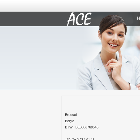
H
Brussel
België
BTW : BE0886769545
+32 (0) 2 734 01 11